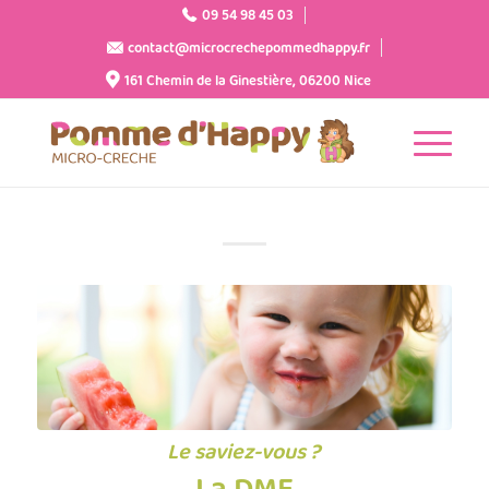
09 54 98 45 03
contact@microcrechepommedhappy.fr
161 Chemin de la Ginestière, 06200 Nice
Le saviez-vous ?