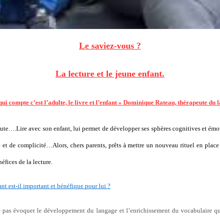
Le saviez-vous ?
La lecture et le jeune enfant.
qui compte c’est l’adulte, le livre et l’enfant » Dominique Rateau, thérapeute du 
coute….Lire avec son enfant, lui permet de développer ses sphères cognitives et émo
et de complicité…Alors, chers parents, prêts à mettre un nouveau rituel en place 
éfices de la lecture.
nt est-il important et bénéfique pour lui ?
pas évoquer le développement du langage et l’enrichissement du vocabulaire qu’