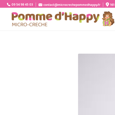
09 54 98 45 03
contact@microcrechepommedhappy.fr
161